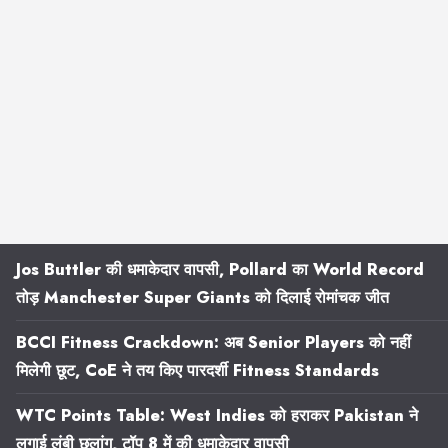
Jos Buttler की धमाकेदार वापसी, Pollard का World Record
तोड़ Manchester Super Giants को दिलाई रोमांचक जीत
BCCI Fitness Crackdown: अब Senior Players को नहीं
मिलेगी छूट, CoE ने तय किए पारदर्शी Fitness Standards
WTC Points Table: West Indies को हराकर Pakistan ने
लगाई लंबी छलांग, टॉप 8 में की धमाकेदार वापसी