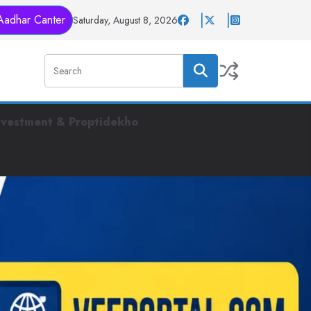
Aadhar Canter
Saturday, August 8, 2026
nvestment & Proptidekho