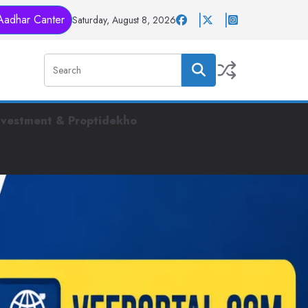
Aadhar Canter
Saturday, August 8, 2026
nvestment & Proptidekho