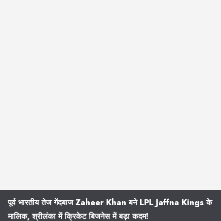
पूर्व भारतीय तेज गेंदबाज Zaheer Khan बने LPL Jaffna Kings के
मालिक, श्रीलंका में क्रिकेट बिजनेस में बड़ा कदम!