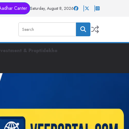
Aadhar Canter
Saturday, August 8, 2026
nvestment & Proptidekho