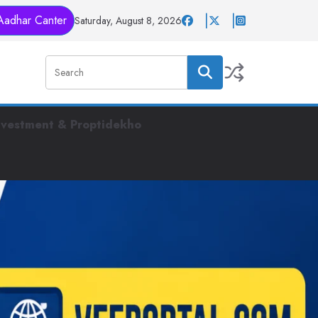
Aadhar Canter
Saturday, August 8, 2026
nvestment & Proptidekho