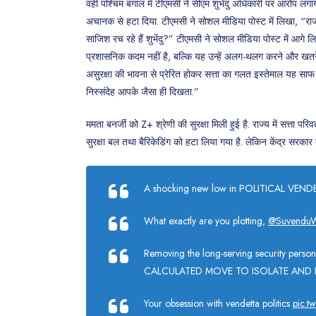
वहीं पश्चिम बंगाल में टीएमसी ने सीएम शुभेंदु अधिकारी पर आरोप लगाय
अचानक से हटा दिया. टीएमसी ने सोशल मीडिया पोस्ट में लिखा, “
साजिश रच रहे हैं शुभेंदु?” टीएमसी ने सोशल मीडिया पोस्ट में आगे लिख
प्रशासनिक कदम नहीं है, बल्कि यह उन्हें अलग-थलग करने और खतर
असुरक्षा की भावना से प्रेरित होकर सत्ता का गलत इस्तेमाल यह सा
निस्संदेह आपके जैसा ही दिखता.”
ममता बनर्जी को Z+ श्रेणी की सुरक्षा मिली हुई है. राज्य में सत्ता
सुरक्षा बल तथा बैरिकेडिंग को हटा लिया गया है. लेकिन केंद्र सरकार 
A shocking new low in POLITICAL VEND
What exactly are you plotting,
@Suvendu
Removing the long-serving security person
CALCULATED MOVE TO ISOLATE AND
Your obsession with vendetta politics
pic.t