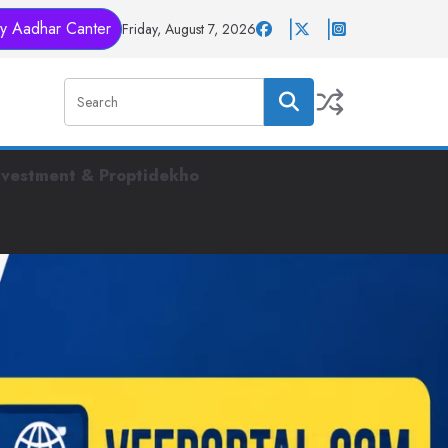
y Aadhar Canter
Friday, August 7, 2026
nvestment & Proptidekho