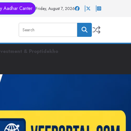
y Aadhar Canter
Friday, August 7, 2026
nvestment & Proptidekho