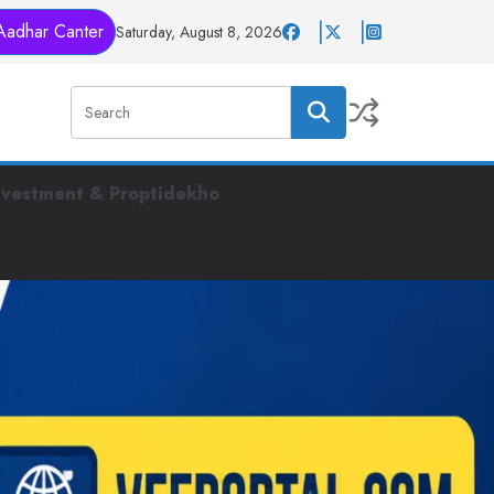
Aadhar Canter
Saturday, August 8, 2026
nvestment & Proptidekho