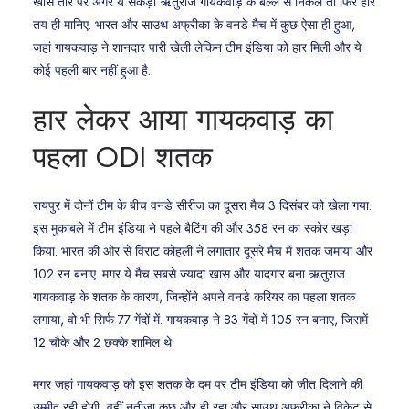
खास तौर पर अगर ये सैकड़ा ऋतुराज गायकवाड़ के बल्ले से निकले तो फिर हार
तय ही मानिए. भारत और साउथ अफ्रीका के वनडे मैच में कुछ ऐसा ही हुआ,
जहां गायकवाड़ ने शानदार पारी खेली लेकिन टीम इंडिया को हार मिली और ये
कोई पहली बार नहीं हुआ है.
हार लेकर आया गायकवाड़ का
पहला ODI शतक
रायपुर में दोनों टीम के बीच वनडे सीरीज का दूसरा मैच 3 दिसंबर को खेला गया.
इस मुकाबले में टीम इंडिया ने पहले बैटिंग की और 358 रन का स्कोर खड़ा
किया. भारत की ओर से विराट कोहली ने लगातार दूसरे मैच में शतक जमाया और
102 रन बनाए. मगर ये मैच सबसे ज्यादा खास और यादगार बना ऋतुराज
गायकवाड़ के शतक के कारण, जिन्होंने अपने वनडे करियर का पहला शतक
लगाया, वो भी सिर्फ 77 गेंदों में. गायकवाड़ ने 83 गेंदों में 105 रन बनाए, जिसमें
12 चौके और 2 छक्के शामिल थे.
मगर जहां गायकवाड़ को इस शतक के दम पर टीम इंडिया को जीत दिलाने की
उम्मीद रही होगी, वहीं नतीजा कुछ और ही रहा और साउथ अफ्रीका ने विकेट से