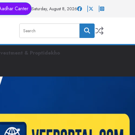
Aadhar Canter
Saturday, August 8, 2026
nvestment & Proptidekho