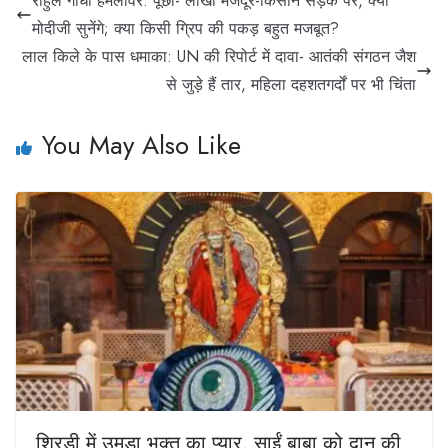
राहुल गांधी हमलावर: पूछा- लाखों मजदूर-किसान सड़क पर, क्या
मोदीजी सुनेंगे; क्या किसी ग्रिप की पकड़ बहुत मजबूत?
लाल किले के पास धमाका: UN की रिपोर्ट में दावा- आतंकी संगठन जैश
से जुड़े हैं तार, महिला दहशतगर्दों पर भी चिंता
You May Also Like
शिरडी में उमड़ा भक्‍त का प्यार, साईं बाबा को दान की