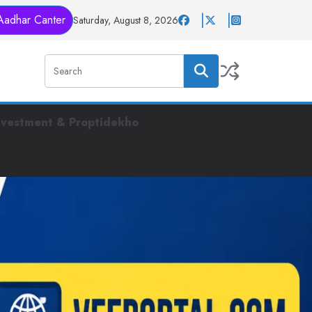
Aadhar Canter
Saturday, August 8, 2026
nvestment & Proptidekho