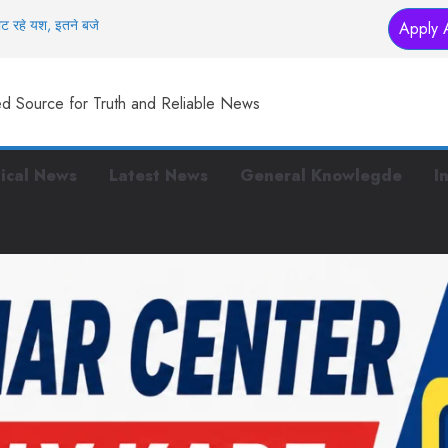
Apply 
ौट रहे यश, इतने बजे
जल के दाम!
ज्ञा सुपरकंप्यूटर,
ed Source for Truth and Reliable News
ई सड़क पर हंगामा, BJP
ठक का अखिलेश पर
tical News
Latest News
General Knowlegde
I