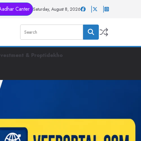
Aadhar Canter
Saturday, August 8, 2026
nvestment & Proptidekho