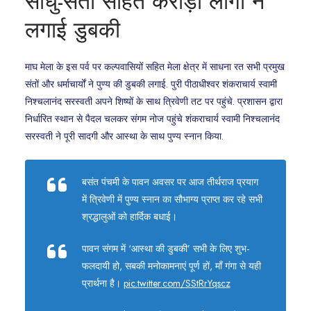
साधु-संतों सहित करोड़ों लोगों ने
लगाई डुबकी
माघ मेला के इस पर्व पर कल्पवासियों सहित मेला क्षेत्र में साधना रत सभी प्रमुख
संतों और धर्माचार्यों ने पुण्य की डुबकी लगाई. पुरी पीठाधीश्वर शंकराचार्य स्वामी
निश्चलानंद सरस्वती अपने शिष्यों के साथ त्रिवेणी तट पर पहुंचे. प्रशासन द्वारा
निर्धारित स्थान से पैदल चलकर संगम नोज पहुंचे शंकराचार्य स्वामी निश्चलानंद
सरस्वती ने पूरी सादगी और आस्था के साथ पुण्य स्नान किया.
बसंत पंचमी के पावन अवसर पर आज तीर्थराज प्रयाग
में त्रिवेणी में पुण्य स्नान का सौभाग्य प्राप्त कर रहे सभी
श्रद्धालुओं को हार्दिक बधाई।
पावन संगम में ‘आस्था की डुबकी’ सभी के लिए शुभ-
फलदायी हो, सबकी मनोकामनाएं पूर्ण हों, माँ गंगा से यही
प्रार्थना है।
pic.twitter.com/SStRrYqscz