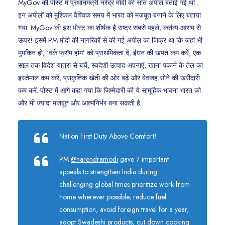
MyGov की पोस्ट में प्रधानमंत्री नरेंद्र मोदी की सात अपीलें बताई गई थीं .
इन अपीलों को मुश्किल वैश्विक समय में भारत को मज़बूत बनाने के लिए बताया
गया. MyGov की इस पोस्ट का शीर्षक है राष्ट्र सबसे पहले, कर्तव्य आराम से
ऊपर! इसमें PM मोदी की नागरिकों से की गई अपील का जिक्र था कि जहां भी
मुमकिन हो, ‘वर्क फ्रॉम होम’ को प्राथमिकता दें, ईंधन की खपत कम करें, एक
साल तक विदेश यात्रा से बचें, स्वदेशी उत्पाद अपनाएं, खाना पकाने के तेल का
इस्तेमाल कम करें, प्राकृतिक खेती की ओर बढ़ें और बेवजह सोने की खरीदारी
कम करें. पोस्ट में आगे कहा गया कि जिम्मेदारी की ये सामूहिक भावना भारत को
और भी ज्यादा मजबूत और आत्मनिर्भर बना सकती है.
Nation First Duty Above Comfort!
PM
@narendramodi
gave 7 important
appeals to strengthen India during
challenging global times prioritize work from
home wherever possible, reduce fuel
consumption, avoid foreign travel for a year,
adopt Swadeshi products, cut down cooking