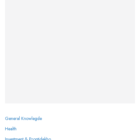
General Knowlegde
Health
Investment & Proptidekho