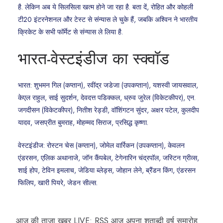
है. लेकिन अब ये सिलसिला खत्म होने जा रहा है. बता दें, रोहित और कोहली
टी20 इंटरनेशनल और टेस्ट से संन्यास ले चुके हैं, जबकि अश्विन ने भारतीय
क्रिकेट के सभी फॉर्मेट से संन्यास ले लिया है.
भारत-वेस्टइंडीज का स्क्वॉड
भारत: शुभमन गिल (कप्तान), रवींद्र जडेजा (उपकप्तान), यशस्वी जायसवाल,
केएल राहुल, साई सुदर्शन, देवदत्त पडिक्कल, ध्रुव जुरेल (विकेटकीपर), एन.
जगदीसन (विकेटकीपर), नितीश रेड्डी, वॉशिंगटन सुंदर, अक्षर पटेल, कुलदीप
यादव, जसप्रीत बुमराह, मोहम्मद सिराज, प्रसिद्ध कृष्णा.
वेस्टइंडीज: रोस्टन चेस (कप्तान), जोमेल वार्रिकन (उपकप्तान), केवलन
एंडरसन, एलिक अथानाजे, जॉन कैंपबेल, टेगेनारिन चंद्रपॉल, जस्टिन ग्रीव्स,
शाई होप, टेविन इमलाच, जेडिया ब्लेड्स, जोहान लेने, ब्रैंडन किंग, एंडरसन
फिलिप, खारी पियरे, जेडन सील्स.
आज की ताजा खबर LIVE: RSS आज अपना शताब्दी वर्ष समारोह