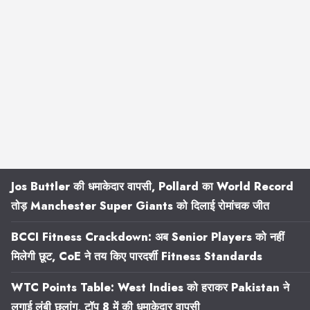
Jos Buttler की धमाकेदार वापसी, Pollard का World Record
तोड़ Manchester Super Giants को दिलाई रोमांचक जीत
BCCI Fitness Crackdown: अब Senior Players को नहीं
मिलेगी छूट, CoE ने तय किए पारदर्शी Fitness Standards
WTC Points Table: West Indies को हराकर Pakistan ने
लगाई लंबी छलांग, टॉप 8 में की धमाकेदार वापसी