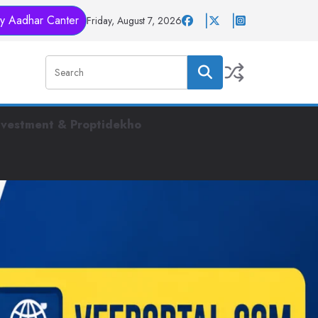
y Aadhar Canter
Friday, August 7, 2026
nvestment & Proptidekho