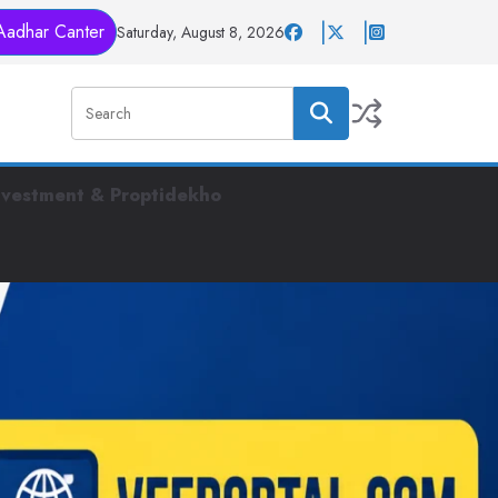
Aadhar Canter
Saturday, August 8, 2026
nvestment & Proptidekho