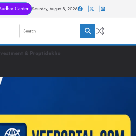
Aadhar Canter
Saturday, August 8, 2026
nvestment & Proptidekho