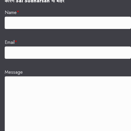
कारण Sai Sudharsan भी बाहर
Name
*
Email
*
Message