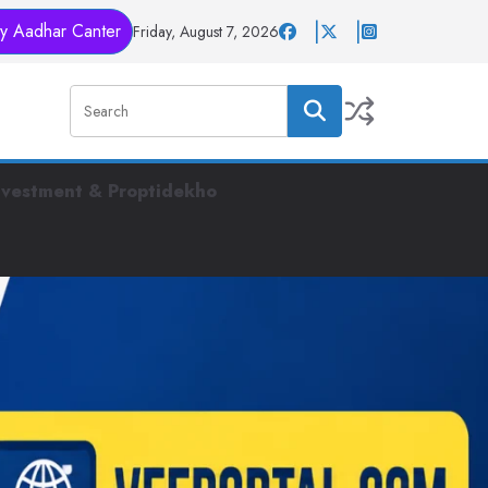
y Aadhar Canter
Friday, August 7, 2026
nvestment & Proptidekho