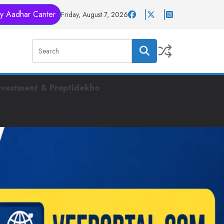
y Aadhar Canter
Friday, August 7, 2026
nvestment & Proptidekho