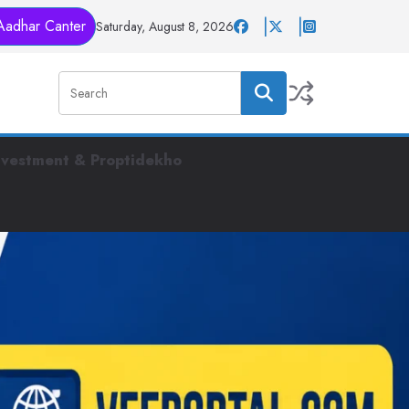
Aadhar Canter
Saturday, August 8, 2026
nvestment & Proptidekho